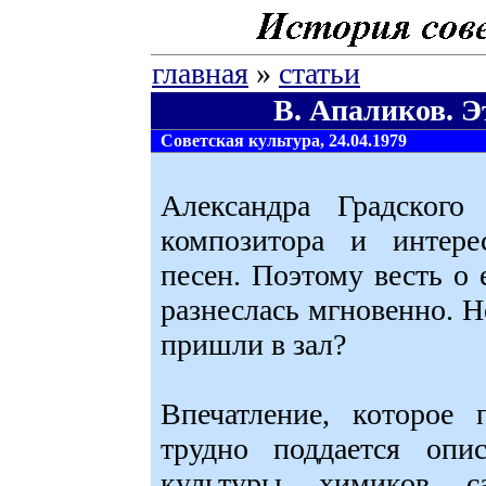
главная
»
статьи
В. Апаликов. Э
Советская культура, 24.04.1979
Александра Градского
композитора и интере
песен. Поэтому весть о 
разнеслась мгновенно. Н
пришли в зал?
Впечатление, которое 
трудно поддается оп
культуры химиков с