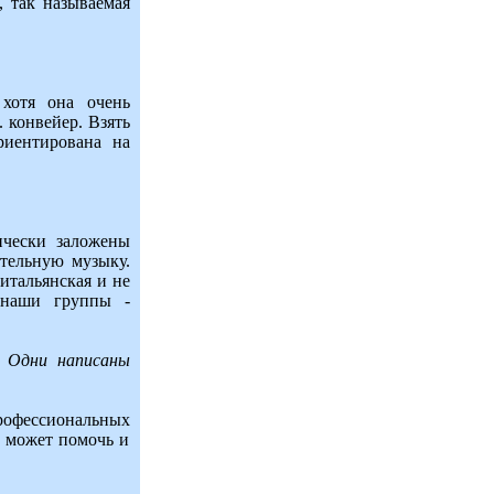
, так называемая
хотя она очень
. конвейер. Взять
риентирована на
ически заложены
ительную музыку.
итальянская и не
 наши группы -
 Одни написаны
профессиональных
у может помочь и