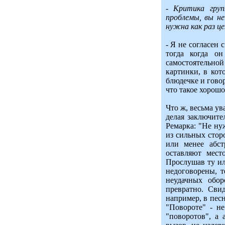
- Критика груп
проблемы, вы не
нужна как раз ц
- Я не согласен 
тогда когда о
самостоятельно
картинки, в кот
блюдечке и говор
что такое хорошо,
Что ж, весьма ув
делая заключит
Ремарка: "Не ну
из сильных стор
или менее абст
оставляют мест
Прослушав ту ил
недоговорены, т
неудачных обор
превратно. Сви
например, в пес
"Повороте" - н
"поворотов", а 