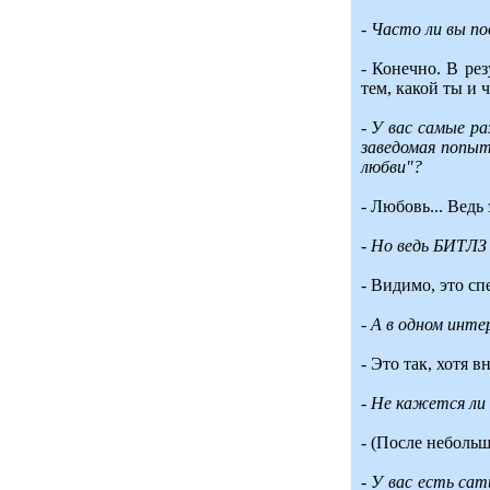
- Часто ли вы п
- Конечно. В ре
тем, какой ты и 
- У вас самые р
заведомая попы
любви"?
- Любовь... Ведь
- Но ведь БИТЛЗ 
- Видимо, это с
- А в одном инт
- Это так, хотя в
- Не кажется ли
- (После небольш
- У вас есть са