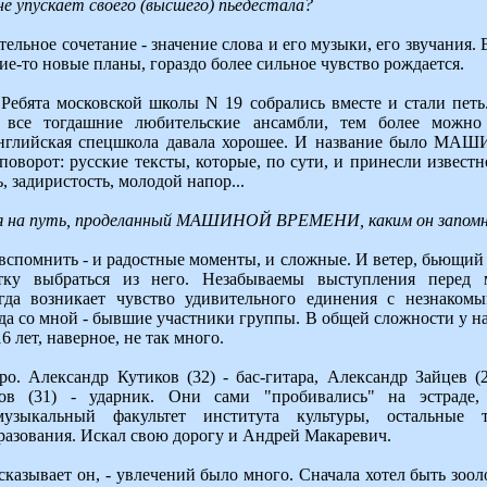
 не упускает своего (высшего) пьедестала?
тельное сочетание - значение слова и его музыки, его звучания.
е-то новые планы, гораздо более сильное чувство рождается.
 Ребята московской школы N 19 собрались вместе и стали петь
 все тогдашние любительские ансамбли, тем более можно
нглийская спецшкола давала хорошее. И название было М
поворот: русские тексты, которые, по сути, и принесли известн
ь, задиристость, молодой напор...
ься на путь, проделанный МАШИНОЙ ВРЕМЕНИ, каким он запомн
вспомнить - и радостные моменты, и сложные. И ветер, бьющий в
тку выбраться из него. Незабываемы выступления перед 
огда возникает чувство удивительного единения с незнакомы
гда со мной - бывшие участники группы. В общей сложности у на
6 лет, наверное, не так много.
ро. Александр Кутиков (32) - бас-гитара, Александр Зайцев (
в (31) - ударник. Они сами "пробивались" на эстраде, 
музыкальный факультет института культуры, остальные
разования. Искал свою дорогу и Андрей Макаревич.
ассказывает он, - увлечений было много. Сначала хотел быть зоо