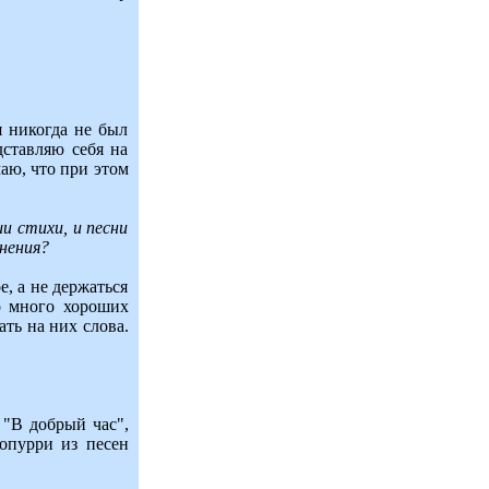
я никогда не был
дставляю себя на
аю, что при этом
и стихи, и песни
нения?
е, а не держаться
го много хороших
ать на них слова.
 "В добрый час",
опурри из песен