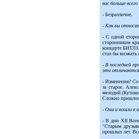
вас больше всег
- Безразличие.
- Как вы относи
- С одной сторо
сторонником кра
концерте БИТЛЗ.
стал бы визжать и
- В последней п
эти отличаются 
- Изменения? Со 
за старое. Алек
мелодий (Кутиков
Сложно пришлось
- Они и вошли в
- В дни XII Все
"Старым друзьям
прошлых лет. Вс