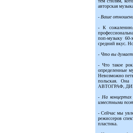
тем стилям, кот
авторская музыка
- Ваше отношени
- К сожалению,
профессиональна,
поп-музыку 60-
средний вкус. Но
- Что вы думает
- Что такое ро
определенные му
Невозможно петь
польская. Она
АВТОГРАФ, ДИН
- На концерта
известными поэта
- Сейчас мы увл
режиссеров спек
пластика.