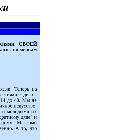
песнями, СВОЕЙ
ого - по меркам
язык. Теперь на
естижное дело...
 14 до 40. Мы не
ичное искусство.
, и молодыми их
дратному дяде" и
зному... Мы сами
венно. А то, что