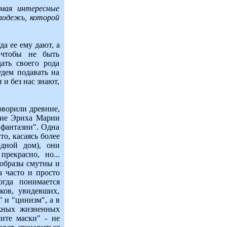
имая интересные
олодежь, которой
да ее ему дают, а
 чтобы не быть
ать своего рода
дем подавать на
 и без нас знают,
оворили древние,
ние Эриха Марии
 фантазии". Одна
, касаясь более
одной дом), они
рекрасно, но...
 образы смутны и
а часто и просто
гда понимается
ков, увидевших,
 и "цинизм", а в
ежных жизненных
сите маски" - не