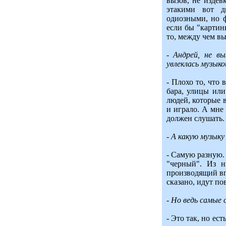
вызов, не издев
этакими вот д
одиозными, но 
если бы "картин
то, между чем вы
- Андрей, не в
увлеклась музыко
- Плохо то, что 
бара, улицы или
людей, которые в
и играло. А мне 
должен слушать.
- А какую музык
- Самую разную.
"черный". Из 
производящий вп
сказано, идут по
- Но ведь самые
- Это так, но ес