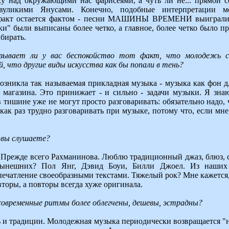
ку над окружающими нас фарисеями, а чуть ли не... прямой с
вуликими Янусами. Конечно, подобные интерпретации м
факт остается фактом - песни МАШИНЫ ВРЕМЕНИ выиграли 
ки" были выписаны более четко, а главное, более четко было п
бирать.
ызывает ли у вас беспокойство тот факт, что молодежь с
й, что другие виды искусства как бы попали в тень?
возникла так называемая прикладная музыка - музыка как фон дл
 магазина. Это принижает - и сильно - задачи музыки. Я зн
 тишине уже не могут просто разговаривать: обязательно надо, 
как раз трудно разговаривать при музыке, потому что, если мне
у вы слушаете?
 Прежде всего Рахманинова. Люблю традиционный джаз, блюз, с
нынешних? Пол Янг, Дэвид Боуи, Билли Джоел. Из наш
ечатление своеобразными текстами. Тяжелый рок? Мне кажется, 
вторы, а повторы всегда хуже оригинала.
 современные ритмы более облегчены, дешевы, эстрадны?
ть и традиции. Молодежная музыка периодически возвращается "н