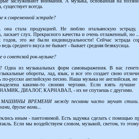
орые заслуживают внимания. А музыка, основанная на поэзии
, существует всегда.
е к современной эстраде?
 она стала продукцией. Не люблю итальянскую эстраду, 
 ласкает слух. Прекрасного качества и очень отлаженный, но ..
х годов, это же были индивидуальности! Сейчас эстрада со
 ведь среднего вкуса не бывает - бывает средняя безвкусица.
е о советской рок-музыке?
к? Одна из музыкальных форм самовыражения. В нас генет
зыкальные обороты, лад, язык, и все это создает свою отлич
 по-русски английскую песню. Наша музыка не английская, не 
 наделена какими-то своими чертами. Если взять лучшие
АМИК, ДИАЛОГ, КАРНАВАЛ, - их не спутаешь с другими.
х МАШИНЫ ВРЕМЕНИ между песнями часто звучат стихи.
ми, другие вами...
еклись иным - пантомимой. Есть задумка сделать с помощью 
такль. Если мы воздействуем словом, музыкой, светом, то этом