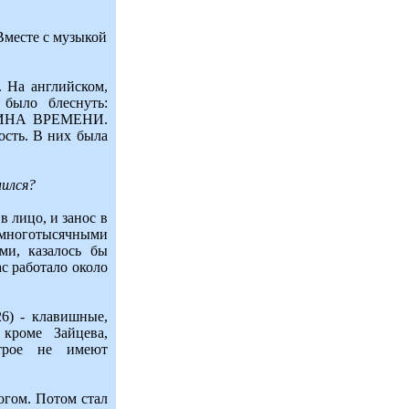
 Вместе с музыкой
. На английском,
 было блеснуть:
АШИНА ВРЕМЕНИ.
ость. В них была
ился?
 лицо, и занос в
многотысячными
ми, казалось бы
с работало около
26) - клавишные,
кроме Зайцева,
 трое не имеют
логом. Потом стал