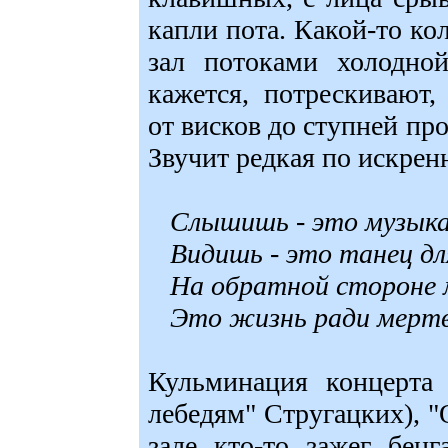
капли пота. Какой-то ко
зал потоками холодной
кажется, потрескивают,
от висков до ступней пр
Звучит редкая по искрен
Слышишь - это музыка
Видишь - это танец дл
На обратной стороне ме
Это жизнь ради мерт
Кульминация концерта 
лебедям" Стругацких), "
зале кто-то зажег бенг