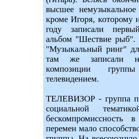
высшее немузыкальное 
кроме Игоря, которому 
году записали первы
альбом "Шествие рыб". 
"Музыкальный ринг" дл
там же записали не
композиции группы
телевидением.
ТЕЛЕВИЗОР - группа по
социальной тематико
бескомпромиссность в
перемен мало способст
группы. На всесоюзную 