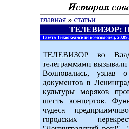
главная
»
статьи
ТЕЛЕВИЗОР: П
Газета Тихоокеанский комсомолец, 20.09.
ТЕЛЕВИЗОР во Влади
телеграммами вызывали 
Волновались, узнав 
документов в Ленингр
культуры моряков про
шесть концертов. Функ
чудеса предприимчив
городских перекре
"Ленинградский рок!".