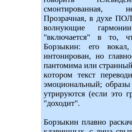
смонтированная, не
Прозрачная, в духе ПО
волнующие гармони
"включается" в то, 
Борзыкин: его вокал
интонирован, но главно
пантомима или странный 
котором текст перевод
эмоциональный; образы
утрируются (если это г
"доходит".
Борзыкин плавно раскач
клавишных, с лица срыв