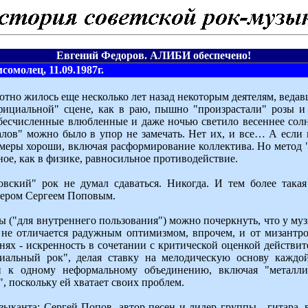
Евгений Федоров. АЛИБИ обеспечено!
омолец, 11.09.1987г.
готно жилось еще несколько лет назад некоторым деятелям, вед
фициальной" сцене, как в раю, пышно "произрастали" розы и
бесчисленные влюбленные и даже ночью светило весеннее сол
алов" можно было в упор не замечать. Нет их, и все… А если 
е меры хороши, включая расформирование коллектива. Но метод "
ое, как в физике, равносильное противодействие.
овский" рок не думал сдаваться. Никогда. И тем более такая
дером Сергеем Поповым.
ы ("для внутреннего пользования") можно почеркнуть, что у 
 не отличается радужным оптимизмом, впрочем, и от мизантр
снях - искренность в сочетании с критической оценкой действит
циальный рок", делая ставку на мелодическую основу каждо
 к одному неформальному объединению, включая "металли
, поскольку ей хватает своих проблем.
зыканта: Сергей Попов, автор песен и лидер группы - гитара, 