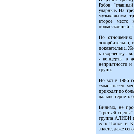
Рябов, "главный
ударные. На тр
музыкальном, тр
второе место 
подмосковный гор
По отношению к
оскорбительно, 
показательна. Ж
к творчеству - 
- концерты в д
неприятности и 
групп.
Но вот в 1986 г
смысл песен, ме
приходят по бол
дальше терпеть б
Видимо, не прос
"третьей сцены"
группа АЛИБИ из
есть Попов и К
знаете, даже сег