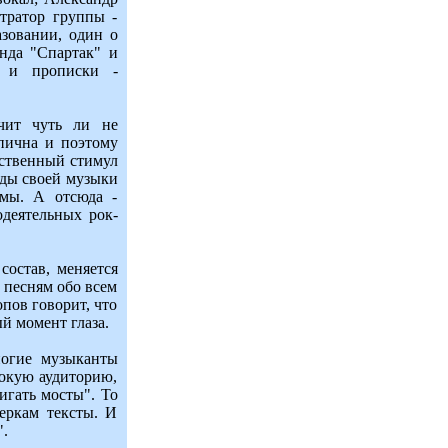
тратор группы -
зовании, один о
нда "Спартак" и
я и прописки -
чит чуть ли не
пична и поэтому
нственный стимул
нды своей музыки
омы. А отсюда -
одеятельных рок-
состав, меняется
 песням обо всем
пов говорит, что
й момент глаза.
ногие музыканты
рокую аудиторию,
гать мосты". То
еркам тексты. И
".