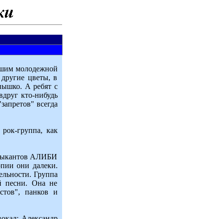
авшим молодежной
 другие цветы, в
нышко. А ребят с
вдруг кто-нибудь
запретов" всегда
 рок-группа, как
музыкантов АЛИБИ
опии они далеки.
ельности. Группа
й песни. Она не
стов", панков и
вокал; Александр