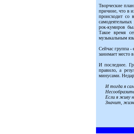
Творческие план
причине, что в и
происходит со 
самодеятельных 
рок-кумиров бы
Такое время се
музыкальным язы
Сейчас группа -
занимает место 
И последнее. Г
правило, а рез
минусами. Недар
И тогда я сам
Несообразите
Если я живу н
Значит, жизн