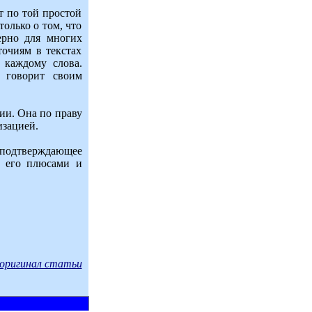
т по той простой
олько о том, что
ерно для многих
очиям в текстах
 каждому слова.
 говорит своим
ии. Она по праву
изацией.
 подтверждающее
и его плюсами и
оригинал статьи