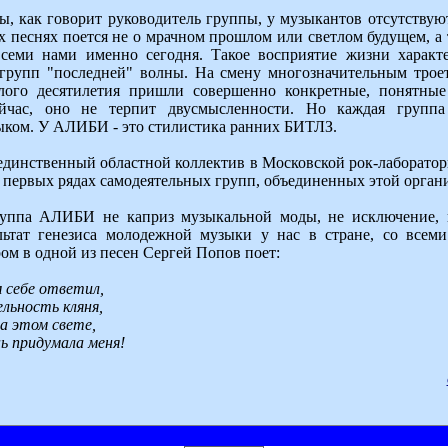
ы, как говорит руководитель группы, у музыкантов отсутствую
х песнях поется не о мрачном прошлом или светлом будущем, а т
всеми нами именно сегодня. Такое восприятие жизни характ
групп "последней" волны. На смену многозначительным троет
лого десятилетия пришли совершенно конкретные, понятные
йчас, оно не терпит двусмысленности. Но каждая группа
ком. У АЛИБИ - это стилистика ранних БИТЛЗ.
 единственный областной коллектив в Московской рок-лаборатор
в первых рядах самодеятельных групп, объединенных этой орган
руппа АЛИБИ не каприз музыкальной моды, не исключение,
ультат генезиса молодежной музыки у нас в стране, со всем
ом в одной из песен Сергей Попов поет:
 себе ответил,
льность кляня,
а этом свете,
ь придумала меня!