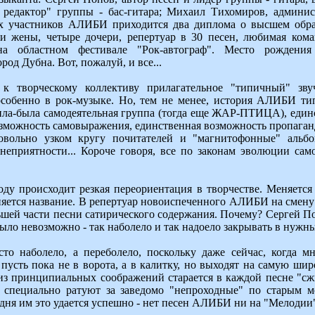
 редактор" группы - бас-гитара; Михаил Тихомиров, админис
ех участников АЛИБИ приходится два диплома о высшем обра
и жены, четыре дочери, репертуар в 30 песен, любимая кома
на областном фестивале "Рок-автограф". Место рождени
од Дубна. Вот, пожалуй, и все...
 творческому коллективу прилагательное "типичный" зву
особенно в рок-музыке. Но, тем не менее, история АЛИБИ ти
ила-была самодеятельная группа (тогда еще ЖАР-ПТИЦА), еди
возможность самовыражения, единственная возможность пропага
овольно узком кругу почитателей и "магнитофонные" альб
неприятности... Короче говоря, все по законам эволюции сам
оду происходит резкая переориентация в творчестве. Меняется 
няется название. В репертуар новоиспеченного АЛИБИ на смену
ьшей части песни сатирического содержания. Почему? Сергей По
ыло невозможно - так наболело и так надоело закрывать в нужны
то наболело, а переболело, поскольку даже сейчас, когда м
 пусть пока не в ворота, а в калитку, но выходят на самую ши
 принципиальных соображений старается в каждой песне "сжи
 специально ратуют за заведомо "непроходные" по старым м
одня им это удается успешно - нет песен АЛИБИ ни на "Мелодии