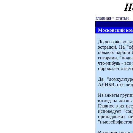
главная
»
статьи
Московский комс
До чего же воль
эстрадой. На "о
облаках парили 
гитарами, "подв
что-нибудь - вс
порождает ответн
Да, "домкультур
АЛИБИ, с ее ли
Из анкеты групп
взгляд на жизнь
Главное в их пе
исповедует "со
принадлежит ни
"ньювейвфистов"
В группе три му