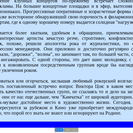
дение клубных концертов по-прежнему встречает слож
екламы. На большие концертные площадки и в эфир, вытесняя
лохоньких. Прогрессивные оперативные и хозрасчетные формы 
, уже всесторонне обнаруживший свою порочность в филармони
ртам, где к одному хорошему номеру выдается солидная "нагрузк
вается более хватким, удобным в обращении, приемлемым
 интересные артисты зачастую резче, строптивее, конфликтн
ак, похоже, решили апологеты рока от журналистики, по с
ессию менеджеров. Они прилежно и достаточно регулярно о
вали, "дорожки", "волны", но занимают там, по большей части, 
 ангажировать. С одной стороны, это дает шанс молодняку, с
и к новоявленным посредственным группам вроде бы нагляд
 увлечения роком.
ваться или огорчаться, заслышав любимый рокерский возглас
ить поставленный встречно вопрос Виктора Цоя: в каком мес
ь качество отечественных групп, не ссылаясь то и дело на за
и они от нас еще дальше, чем "Камчатка" от широкой аудитории.
к-музыке достойное место в художественно жизни. Сегодня, 
ересуются за рубежом и Кино уже приобретает международн
, что порой его знать не знают или игнорируют на Родине.