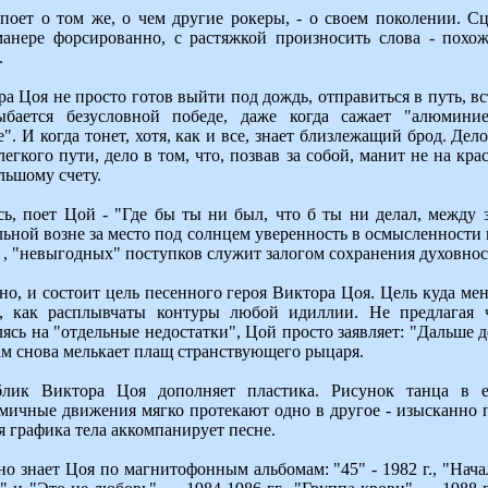
поет о том же, о чем другие рокеры, - о своем поколении. С
анере форсированно, с растяжкой произносить слова - похож
.
а Цоя не просто готов выйти под дождь, отправиться в путь, вс
ыбается безусловной победе, даже когда сажает "алюмин
". И когда тонет, хотя, как и все, знает близлежащий брод. Дело
легкого пути, дело в том, что, позвав за собой, манит не на кра
ьшому счету.
ь, поет Цой - "Где бы ты ни был, что б ты ни делал, между 
льной возне за место под солнцем уверенность в осмысленности 
, "невыгодных" поступков служит залогом сохранения духовнос
но, и состоит цель песенного героя Виктора Цоя. Цель куда мен
, как расплывчаты контуры любой идиллии. Не предлагая 
лясь на "отдельные недостатки", Цой просто заявляет: "Дальше 
ам снова мелькает плащ странствующего рыцаря.
лик Виктора Цоя дополняет пластика. Рисунок танца в е
тмичные движения мягко протекают одно в другое - изысканно п
я графика тела аккомпанирует песне.
о знает Цоя по магнитофонным альбомам: "45" - 1982 г., "Нач