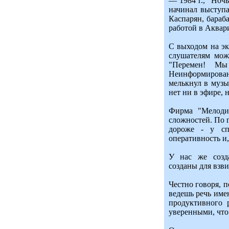
— 1984 г., "Ноч
начинал выступа
Каспарян, бараб
работой в Аквар
С выходом на эк
слушателям мож
"Перемен! Мы
Неинформированн
мелькнул в музы
нет ни в эфире,
Фирма "Мелодия
сложностей. По г
дороже - у сп
оперативность и,
У нас же созда
созданы для взв
Честно говоря, п
ведешь речь имен
продуктивного 
уверенными, что