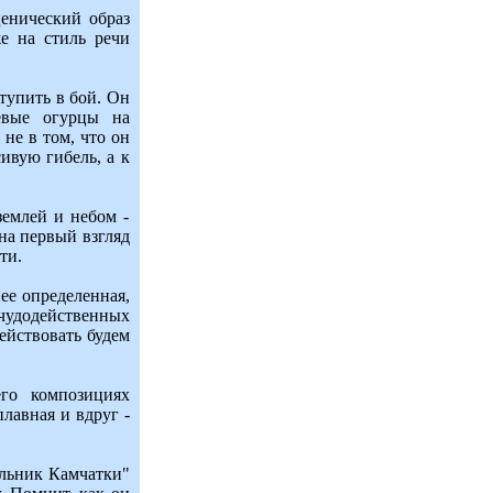
ценический образ
е на стиль речи
тупить в бой. Он
иевые огурцы на
 не в том, что он
сивую гибель, а к
землей и небом -
на первый взгляд
ти.
ее определенная,
чудодейственных
действовать будем
го композициях
лавная и вдруг -
альник Камчатки"