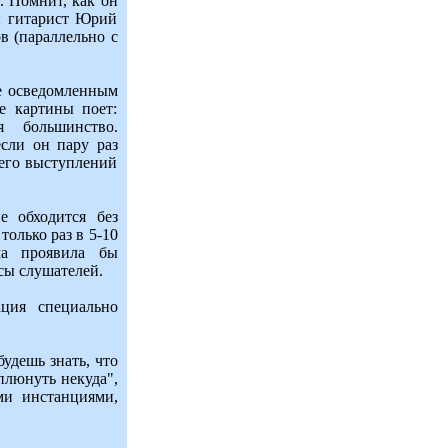
. Помнит, как он
о: гитарист Юрий
в (параллельно с
е осведомленным
е картины поет:
 большинство.
сли он пару раз
 его выступлений
е обходится без
только раз в 5-10
ма проявила бы
сы слушателей.
ация специально
будешь знать, что
 плюнуть некуда",
ми инстанциями,