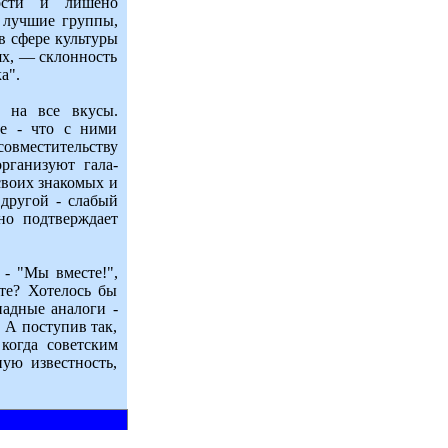
ности и лишено
 лучшие группы,
в сфере культуры
ях, — склонность
а".
 на все вкусы.
ее - что с ними
овместительству
рганизуют гала-
своих знакомых и
 другой - слабый
но подтверждает
 - "Мы вместе!",
те? Хотелось бы
падные аналоги -
 А поступив так,
когда советским
ую известность,