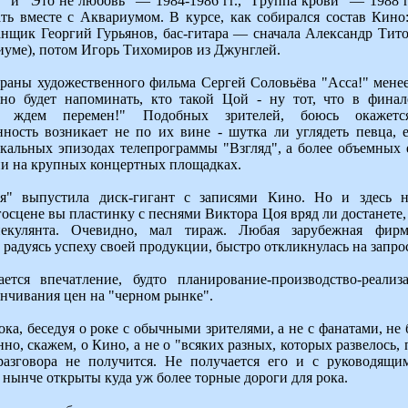
ь" и "Это не любовь" — 1984-1986 гг., "Группа крови" — 1988 г
ть вместе с Аквариумом. В курсе, как собирался состав Кин
анщик Георгий Гурьянов, бас-гитара — сначала Александр Тито
иуме), потом Игорь Тихомиров из Джунглей.
раны художественного фильма Сергей Соловьёва "Асса!" мене
но будет напоминать, кто такой Цой - ну тот, что в финал
 ждем перемен!" Подобных зрителей, боюсь окажется
ость возникает не по их вине - шутка ли углядеть певца, е
кальных эпизодах телепрограммы "Взгляд", а более объемных
 ни на крупных концертных площадках.
" выпустила диск-гигант с записями Кино. Но и здесь н
осцене вы пластинку с песнями Виктора Цоя вряд ли достанете, 
екулянта. Очевидно, мал тираж. Любая зарубежная фир
 радуясь успеху своей продукции, быстро откликнулась на запро
ется впечатление, будто планирование-производство-реализ
инчивания цен на "черном рынке".
ока, беседуя о роке с обычными зрителями, а не с фанатами, не 
но, скажем, о Кино, а не о "всяких разных, которых развелось,
разговора не получится. Не получается его и с руководящи
 нынче открыты куда уж более торные дороги для рока.