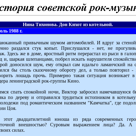
Нина Тихонова. Дон Кихот из котельной.
ль 1988 г.
убаюканный привычным шумом автомобилей. И вдруг за стеной
енно раздался стук копыт. Прислушался - нет, не прогули
ж. Здесь же в доме, яростный ритм перерастал из рыси в галоп
д и, шаркая шлепанцами, побрел искать нарушителя спокойств
торой доносился шум, ему открыл сам идальго ламанчский на 
ился бы столь сказочному обороту дел, а только повторил - 
ворить лошадь прочь. Примерно такая ситуация возникает в
дера ленинградской рок-группы Кино.
мся спать спокойной ночи, Виктор забросил намечавшуюся бы
ка по дереву и отправился трудиться истопником в котельну
молодежи под романтическим названием "Камчатка", где подол
ии Цоя.
я этот двадцатилетний юноша из ряда современных герое
сточной внешностью? Суровым выражением лица? Да. А 
своих силах.