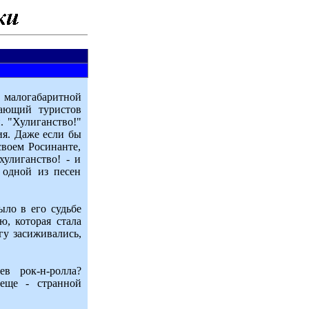
 малогабаритной
вающий туристов
. "Хулиганство!"
ия. Даже если бы
своем Росинанте,
хулиганство! - и
 одной из песен
ло в его судьбе
ю, которая стала
гу засиживались,
в рок-н-ролла?
еще - странной