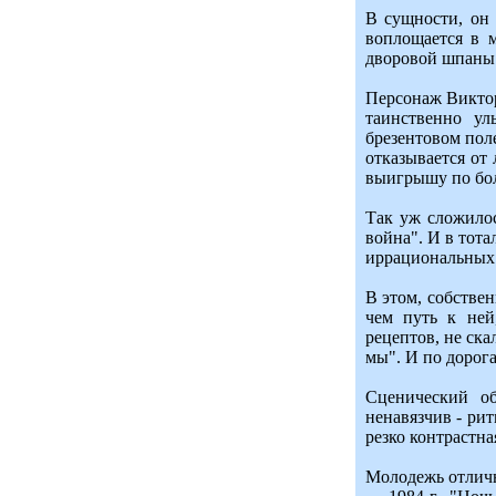
В сущности, он 
воплощается в м
дворовой шпаны
Персонаж Виктор
таинственно ул
брезентовом поле
отказывается от 
выигрышу по бол
Так уж сложилос
война". И в тота
иррациональных 
В этом, собствен
чем путь к ней
рецептов, не ска
мы". И по дорог
Сценический об
ненавязчив - ри
резко контрастна
Молодежь отличн