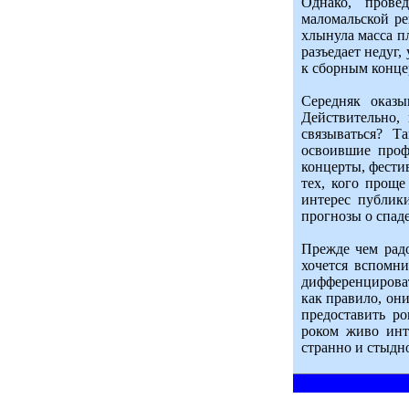
Однако, прове
маломальской р
хлынула масса п
разъедает недуг
к сборным конце
Середняк оказы
Действительно,
связываться? Т
освоившие проф
концерты, фести
тех, кого проще
интерес публик
прогнозы о спаде
Прежде чем радо
хочется вспомн
дифференцироват
как правило, он
предоставить ро
роком живо инт
странно и стыдно