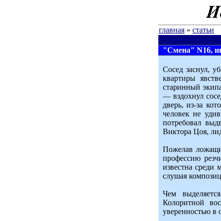
главная
»
статьи
"Смена" N16, ию
Сосед заснул, 
квартиры явств
старинный экипа
— вздохнул сосе
дверь, из-за ко
человек не удив
потребовал выд
Виктора Цоя, ли
Пожелав ложащи
профессию резчи
известна среди 
слушая композиц
Чем выделяетс
Колоритной во
уверенностью в 