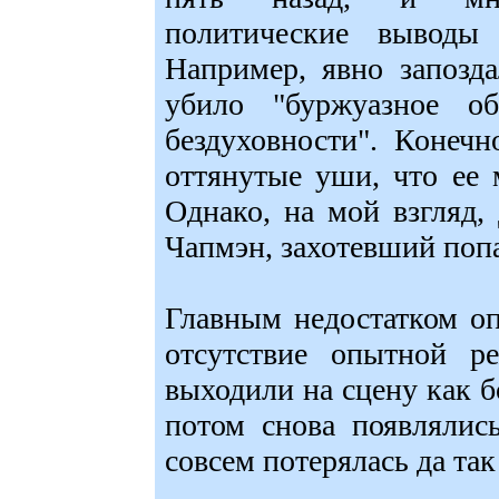
политические выводы
Например, явно запозд
убило "буржуазное о
бездуховности". Конеч
оттянутые уши, что ее 
Однако, на мой взгляд
Чапмэн, захотевший попа
Главным недостатком о
отсутствие опытной р
выходили на сцену как б
потом снова появлялис
совсем потерялась да так