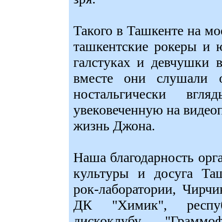
Такого в Ташкенте на м
ташкентские рокеры и 
галстуках и девчушки 
вместе они слушали 
ностальгически вгл
увековеченную на видео
жизнь Джона.
Наша благодарность орг
культуры и досуга Таш
рок-лаборатории, Чирчи
ДК "Химик", респуб
дискоклубу "Граммо