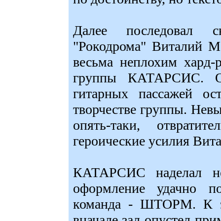
Далее последовал с
"Рокодрома" Виталий М
весьма неплохим хард-
группы КАТАРСИС. Од
гитарных пассажей о
творчестве группы. Невы
опять-таки, отврати
героические усилия Вита
КАТАРСИС наделал не
оформление удачно по
команда - ШТОРМ. К э
вначале зал опустел при