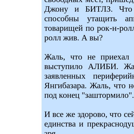
Джону и БИТЛЗ. Что 
способны утащить ап
товарищей по рок-н-ролл
ролл жив. А вы?
Жаль, что не приеха
выступило АЛИБИ. Жал
заявленных перифери
Янгибазара. Жаль, что 
под конец "заштормило".
И все же здорово, что се
единства и прекраснод
зря.