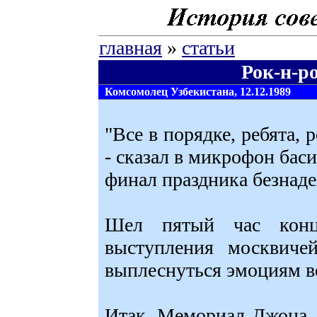
главная
»
статьи
Рок-н-р
Комсомолец Узбекистана, 12.12.1989
"Все в порядке, ребята, 
- сказал в микрофон бас
финал праздника безнаде
Шел пятый час конц
выступления москвичей
выплеснуться эмоциям в
Итак, Мемориал Джона Л