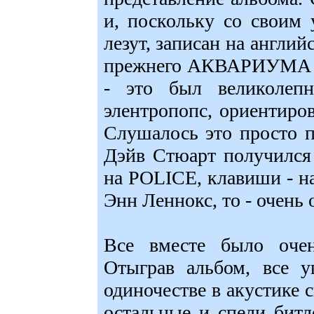
и, поскольку со своим
лезут, записан на англий
прежнего АКВАРИУМА во
- это был великолепн
элентропопс, ориентиро
Слушалось это просто 
Дэйв Стюарт получился
на POLICE, клавиши - 
Энн Леннокс, то - очень 
Все вместе было оч
Отыграв альбом, все 
одиночестве в акустике 
остальные и спели битло