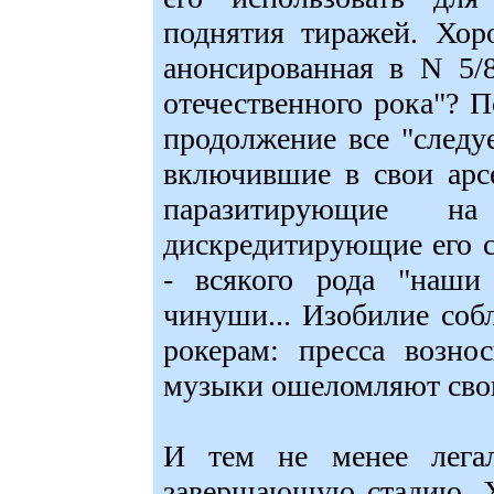
поднятия тиражей. Хор
анонсированная в N 5/
отечественного рока"? 
продолжение все "следу
включившие в свои арс
паразитирующие н
дискредитирующие его 
- всякого рода "наши
чинуши... Изобилие соб
рокерам: пресса возно
музыки ошеломляют сво
И тем не менее легал
завершающую стадию. Х