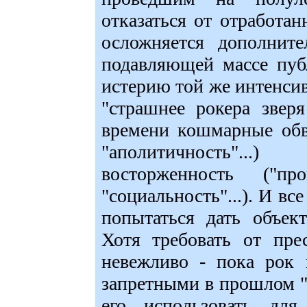
отказаться от отработан
осложняется дополнит
подавляющей массе пуб
истерию той же интенсивн
"страшнее рокера звер
времени кошмарные обв
"аполитичность"...
восторженность ("прог
"социальность"...). И вс
попытаться дать объек
Хотя требовать от пре
невежливо - пока рок 
запретными в прошлом "
его использовать для