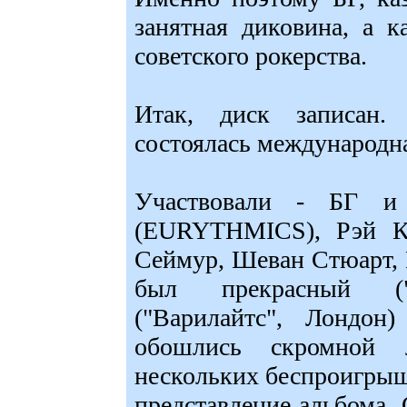
занятная диковина, а 
советского рокерства.
Итак, диск записан
состоялась международн
Участвовали - БГ 
(EURYTHMICS), Рэй К
Сеймур, Шеван Стюарт, 
был прекрасный ("Р
("Варилайтс", Лондон
обошлись скромной л
нескольких беспроигрыш
представление альбома.