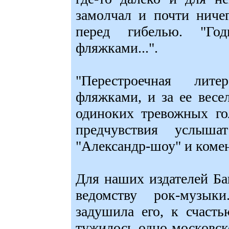
замолчал и почти ниче
перед гибелью. "Го
фляжками...".
"Перестроечная лите
фляжками, и за ее вес
одиноких тревожных го
предчувствия услыша
"Александр-шоу" и коме
Для наших издателей Ба
ведомству рок-музык
задушила его, к счасть
тужилось одно московск