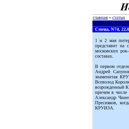
главная
»
статьи
Смена, N74, 22.0
1 и 2 мая пите
представит на 
московских рок
составах.
В первом отдел
Андрей Сапунов
знаменитая КРУ
Всеволод Корол
возрожденный КР
причем в числе
Александр Чине
Пресняков, ког
КРУИЗА.