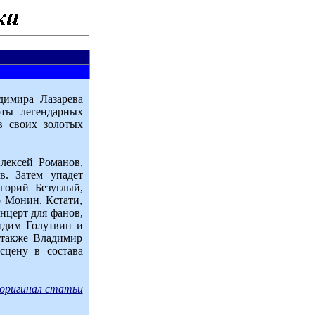
димира Лазарева
рты легендарных
 своих золотых
лексей Романов,
. Затем упадет
горий Безуглый,
 Монин. Кстати,
нцерт для фанов,
адим Голутвин и
также Владимир
сцену в состава
оригинал статьи