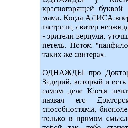
красногорящей буквой 
мама. Когда АЛИСА впер
гастроли, свитер неожид
- зрители вернули, уточ
петель. Потом "панфило
таких же свитерах.
ОДНАЖДЫ про Доктора
Задерий, который и есть
самом деле Костя лечи
назвал его Докторо
способностями, биополе
только в прямом смысл
тобой так, тебе стане