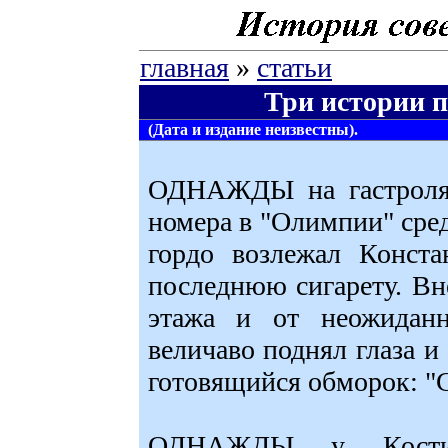
главная
»
статьи
Три истории п
(Дата и издание неизвестны).
ОДНАЖДЫ на гастролях
номера в "Олимпии" сред
гордо возлежал Конста
последнюю сигарету. В
этажа и от неожиданн
величаво поднял глаза 
готовящийся обморок: "С
ОДНАЖДЫ у Кости