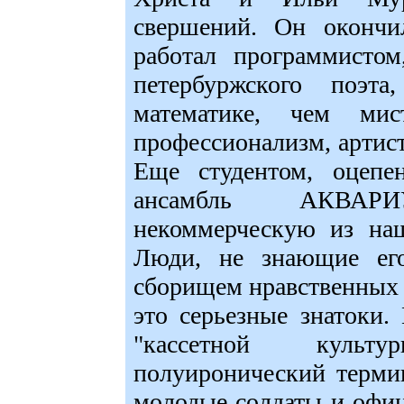
свершений. Он окончи
работал программистом
петербуржского поэт
математике, чем мис
профессионализм, артист
Еще студентом, оцеп
ансамбль АКВАР
некоммерческую из наш
Люди, не знающие его
сборищем нравственных 
это серьезные знатоки.
"кассетной культ
полуиронический терми
молодые солдаты и офи