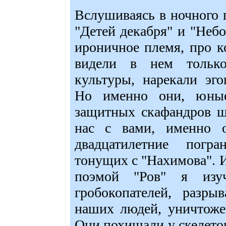
Вслушиваясь в ночного г
"Детей декабря" и "Небо
ироничное племя, про к
видели в нем только
культуры, нарекали эг
Но именно они, юные
защитных скафандров ш
нас с вами, именно о
двадцатилетние погр
тонущих с "Нахимова". И
поэмой "Ров" я изуч
гробокопателей, разры
наших людей, уничтоже
Они похищали у скелетов