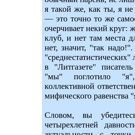
я такой же, как ты, я н
— это точно то же самое
очерчивает некий круг:
клуб, и нет там места д
нет, значит, "так надо!
"среднестатистических" 
в "Литгазете" писател
"мы" поглотило "я"
коллективной ответствен
мифического равенства "
Словом, вы убедитес
четырехлетней давнос
актуальности с точки