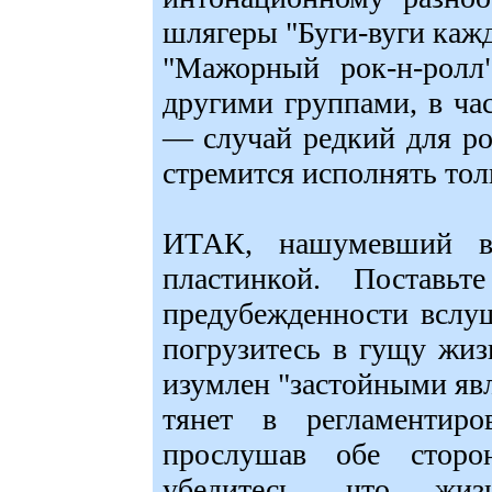
шлягеры "Буги-вуги каж
"Мажорный рок-н-ролл
другими группами, в ча
— случай редкий для ро
стремится исполнять тол
ИТАК, нашумевший в
пластинкой. Поставь
предубежденности вслуш
погрузитесь в гущу жиз
изумлен "застойными явл
тянет в регламентир
прослушав обе стор
убедитесь, что жиз