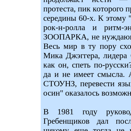
протеста, пик которого
середины 60-х. К этому 
рок-н-ролла и ритм-э
ЗООПАРКА, не нуждающа
Весь мир в ту пору сх
Мика Джэггера, лидера
как он, спеть по-русски?
да и не имеет смысла.
СТОУНЗ, перевести язы
осин" оказалось возмож
В 1981 году руков
Гребенщиков дал пос
никому еще тогда не 