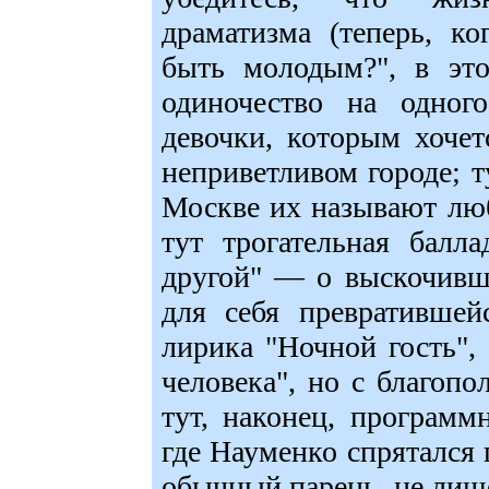
драматизма (теперь, к
быть молодым?", в это
одиночество на одног
девочки, которым хочет
неприветливом городе; т
Москве их называют лю
тут трогательная балл
другой" — о выскочивш
для себя превратившей
лирика "Ночной гость",
человека", но с благо
тут, наконец, программ
где Науменко спрятался п
обычный парень, не лише