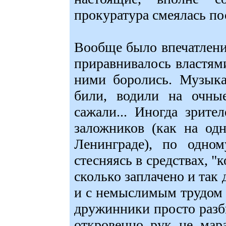
прокуратура смеялась по
Вообще было впечатлени
приравнивалось властями
ними боролись. Музыка
били, водили на очные
сажали... Иногда зрите
заложников (как на о
Ленинграде), по одно
стесняясь в средствах, "
сколько заплачено и так 
и с немыслимым трудом 
дружинники просто разби
откровенно рук не мара