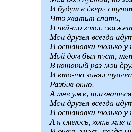
И будут в дверь стучат
Что хватит спать,
И чей-то голос скаже
Мои друзья всегда иду
И остановки только у п
Мой дом был пуст, тепе
В который раз мои дру
И кто-то занял туалет
Разбив окно,
А мне уже, признаться,
Мои друзья всегда иду
И остановки только у п
А я смеюсь, хоть мне и
И очень злюсь, когда м