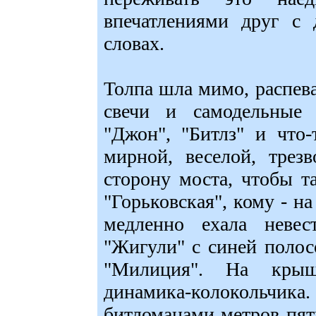
впечатлениями друг с 
словах.
Толпа шла мимо, распева
свечи и самодельные 
"Джон", "Битлз" и что
мирной, веселой, трез
сторону моста, чтобы т
"Горьковская", кому - н
медленно ехала невес
"Жигули" с синей полос
"Милиция". На крыш
динамика-колоколь
битломанами метров пят