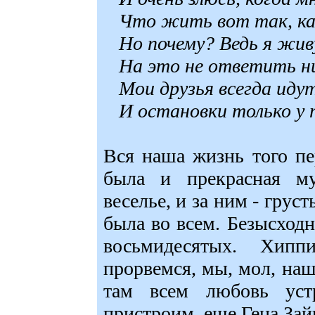
Что жить вот так, как 
Но почему? Ведь я жив
На это не ответить н
Мои друзья всегда иду
И остановки только у п
Вся наша жизнь того пе
была и прекрасная му
веселье, и за ним - груст
была во всем. Безысходн
восьмидесятых. Хип
прорвемся, мы, мол, на
там всем любовь ус
пристроим, еще Гена Зай