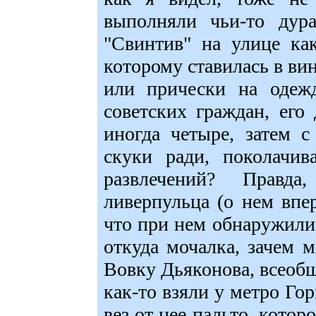
выполняли чьи-то дура
"Свинтив" на улице как
которому ставилась в ви
или прически на одеж
советских граждан, его
иногда четыре, затем с
скуки ради, поколачив
развлечений? Правд
ливерпульца (о нем впер
что при нем обнаружили 
откуда мочалка, зачем м
Вовку Дьяконова, всеобщ
как-то взяли у метро Гор
вез от нее пальто, котор