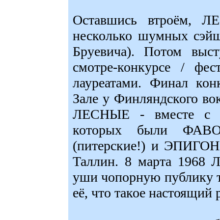
Оставшись втроём, 
несколько шумных сэйше
Бруевича). Потом выс
смотре-конкурсе / фе
лауреатами. Финал кон
Зале у Финляндского вок
ЛЕСНЫЕ - вместе с д
которых были ФАВ
(питерские!) и ЭПИГОН
Таллин. 8 марта 1968
уши чопорную публику т
её, что такое настоящий 