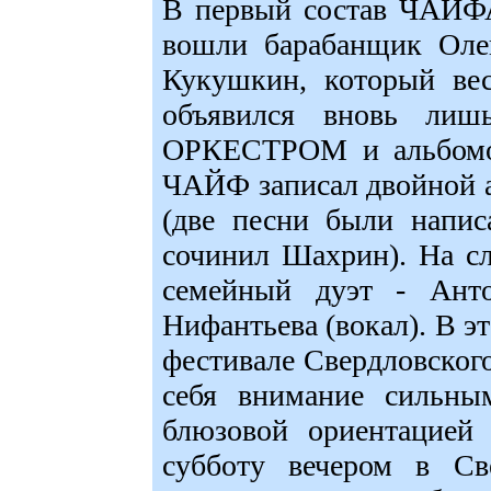
В первый состав ЧАЙФ
вошли барабанщик Оле
Кукушкин, который ве
объявился вновь лиш
ОРКЕСТРОМ и альбомом
ЧАЙФ записал двойной 
(две песни были напис
сочинил Шахрин). На с
семейный дуэт - Ант
Нифантьева (вокал). В э
фестивале Свердловского
себя внимание сильным
блюзовой ориентацией
субботу вечером в Св