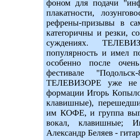
фоном для подачи "инф
плакатности, лозунгов
рефрены-призывы в са
категоричны и резки, с
суждениях. ТЕЛЕВИ
популярность и имел п
особенно после очен
фестивале "Подоль
ТЕЛЕВИЗОРЕ уже не и
формации Игорь Копылов
клавишные), перешедши
им КОФЕ, и группа выг
вокал, клавишные; И
Александр Беляев - гитар