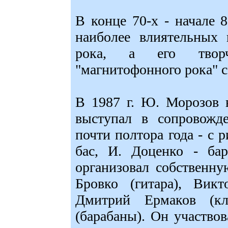
В конце 70-х - начале
наиболее влиятельных 
рока, а его творч
"магнитофонного рока" с
В 1987 г. Ю. Морозов в
выступал в сопровожд
почти полтора года - с 
бас, И. Доценко - бар
организовал собственну
Бровко (гитара), Викт
Дмитрий Ермаков (к
(барабаны). Он участвов