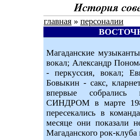
главная
»
персоналии
ВОСТОЧ
Магаданские музыканты
вокал; Александр Понома
- перкуссия, вокал; Е
Бовыкин - сакс, кларн
впервые собралис
СИНДРОМ в марте 1987
пересекались в команд
месяце они показали н
Магаданского рок-клуба 