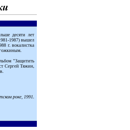
льше десяти лет
(1981-1987) вышел
988 г. вокалистка
огожкиным.
альбом "Защитить
ст Сергей Тяжин,
в.
тском роке, 1991.