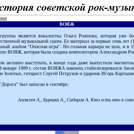
лии
ВОЯЖ
группы является вокалистка Ольга Рожнова, которая уже бо
ественной музыкальной сцене. Ее материал за первые семь лет 
льный альбом "Опасная игра". Но сольная карьера не шла, и в 1
ппе ВОЯЖ, которая была создана композитором Александром Р
и активно выступать, в конце года даже выпустили магнито
 В январе 1989 г. состав ВОЯЖА наконец стабилизировался: баси
 Золотых, гитарист Сергей Петрухов и ударник Игорь Картыше
"Дорога" был записан в сентябре.
Алексеев А., Бурлака А., Сидоров А. Кто есть кто в сове