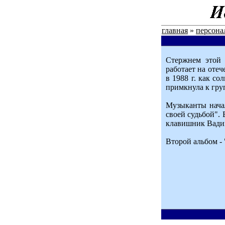
главная
»
персона
Стержнем этой 
работает на отеч
в 1988 г. как со
примкнула к гру
Музыканты начал
своей судьбой".
клавишник Вадим
Второй альбом - 