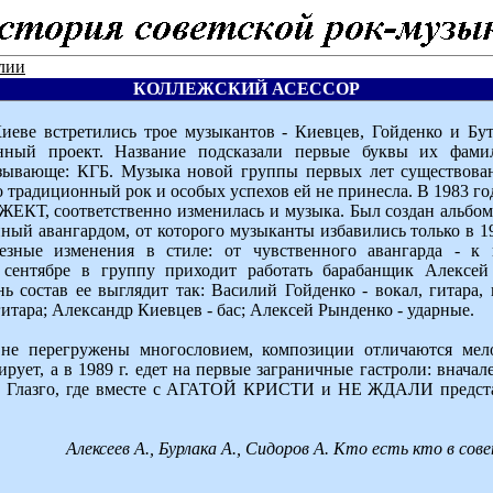
лии
КОЛЛЕЖСКИЙ АСЕССОР
иеве встретились трое музыкантов - Киевцев, Гойденко и Бу
енный проект. Название подсказали первые буквы их фами
зывающе: КГБ. Музыка новой группы первых лет существован
о традиционный рок и особых успехов ей не принесла. В 1983 го
ЕКТ, соответственно изменилась и музыка. Был создан альбо
нный авангардом, от которого музыканты избавились только в 19
езные изменения в стиле: от чувственного авангарда - к
 сентябре в группу приходит работать барабанщик Алексе
ь состав ее выглядит так: Василий Гойденко - вокал, гитара,
гитара; Александр Киевцев - бас; Алексей Рынденко - ударные.
не перегружены многословием, композиции отличаются мел
рует, а в 1989 г. едет на первые заграничные гастроли: вначал
в Глазго, где вместе с АГАТОЙ КРИСТИ и НЕ ЖДАЛИ предста
Алексеев А., Бурлака А., Сидоров А. Кто есть кто в сове