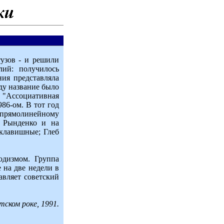
тузов - и решили
лий: получилось
ия представляла
ду название было
м "Ассоциативная
86-ом. В тот год
 прямолинейному
й Рынденко и на
 клавишные; Глеб
одизмом. Группа
е на две недели в
вляет советский
тском роке, 1991.