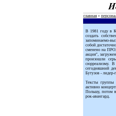
главная
»
персона
В 1981 году в К
создать собств
запоминаемо-вы
собой достаточн
сменено на ПРОЖ
акция", загруже
произошли серь
сюрреализму. В
сегодняшний ден
Бутузов - лидер-
Тексты группы 
активно концерти
Польшу, потом 
рок-авангард.