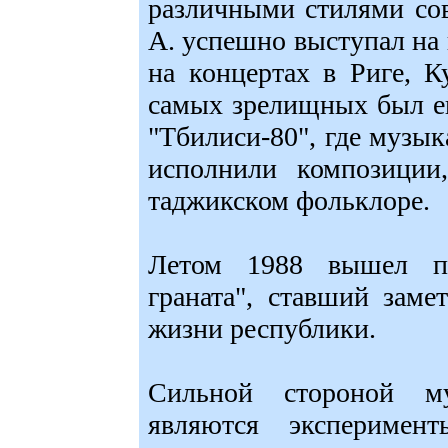
различными стилями со
А. успешно выступал на
на концертах в Риге, К
самых зрелищных был ег
"Тбилиси-80", где музы
исполнили композиции
таджикском фольклоре.
Летом 1988 вышел пе
граната", ставший зам
жизни республики.
Сильной стороной му
являются эксперимен