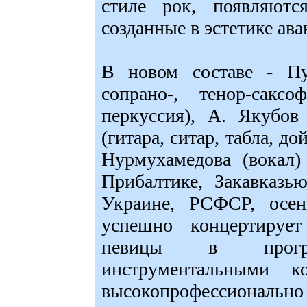
стиле рок, появляются
созданные в эстетике ава
В новом составе - Пуш
сопрано-, тенор-сакс
перкуссия), А. Якубов
(гитара, ситар, табла, до
Нурмухамедова (вокал)
Прибалтике, Закавказь
Украине, РСФСР, осе
успешно концертируе
певицы в прогр
инструментальными к
высокопрофессиональн