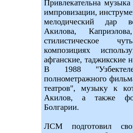
Привлекательна музыка
импровизации, инструм
мелодический дар ве
Акилова, Каприэлов
стилистическое чу
композициях использу
афганские, таджикские 
В 1988 "Узбектеле
полнометражного фильма
театров", музыку к ко
Акилов, а также ф
Болгарии.
ЛСМ подготовил св