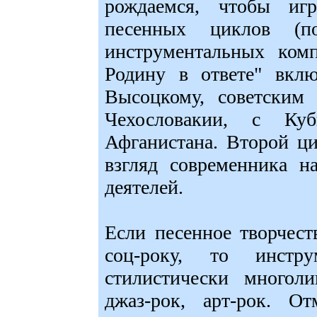
рождаемся, чтобы игр
песенных циклов (
инструментальных ком
Родину в ответе" вкл
Высоцкому, советским 
Чехословакии, с Ку
Афганистана. Второй ци
взгляд современника н
деятелей.
Если песенное творчес
соц-року, то инстр
стилистически многол
джаз-рок, арт-рок. О