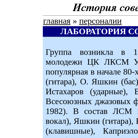
главная
»
персоналии
ЛАБОРАТОРИЯ 
Группа возникла в 
молодежи ЦК ЛКСМ Узб
популярная в начале 80-
(гитара), О. Яшкин (бас
Истахаров (ударные), 
Всесоюзных джазовых фе
1982). В состав ЛСМ в
вокал), Яшкин (гитара), 
(клавишные), Каприэло