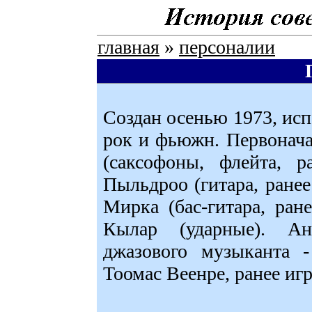
главная
»
персоналии
Создан осенью 1973, ис
рок и фьюжн. Первонач
(саксофоны, флейта, 
Пыльдроо (гитара, ран
Мирка (бас-гитара, р
Кылар (ударные). А
джазового музыканта -
Тоомас Веенре, ранее и