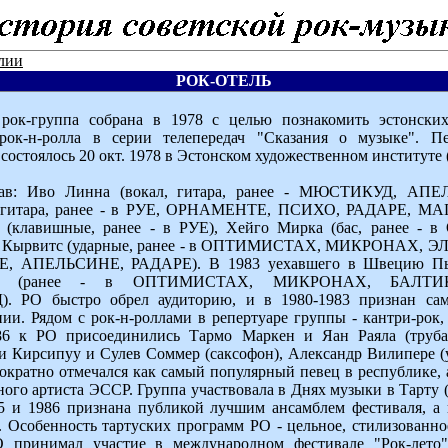
лии
РОК-ОТЕЛЬ
рок-группа собрана в 1978 с целью познакомить эстонских
рок-н-ролла в серии телепередач "Сказания о музыке". П
состоялось 20 окт. 1978 в Эстонском художественном институте 
тав: Иво Линна (вокал, гитара, ранее - МЮСТИКУД, АПЕ
о-гитара, ранее - в РУЕ, ОРНАМЕНТЕ, ПСИХО, РАДАРЕ, М
 (клавишные, ранее - в РУЕ), Хейго Мирка (бас, ранее 
 Кырвитс (ударные, ранее - в ОПТИМИСТАХ, МИКРОНАХ, Э
, АПЕЛЬСИНЕ, РАДАРЕ). В 1983 уехавшего в Швецию Пы
тс (ранее - в ОПТИМИСТАХ, МИКРОНАХ, БАЛТИК
 РО быстро обрел аудиторию, и в 1980-1983 признан са
ии. Рядом с рок-н-роллами в репертуаре группы - кантри-рок, 
86 к РО присоединились Тармо Маркен и Яан Раяла (труб
и Кирсипуу и Сулев Соммер (саксофон), Александр Вилипере (
кратно отмечался как самый популярный певец в республике, 
ого артиста ЭССР. Группа участвовала в Днях музыки в Тарту (
85 и 1986 признана публикой лучшим ансамблем фестиваля, а
. Особенность тартуских программ РО - цельное, стилизованно
 принимал участие в международном фестивале "Рок-лето"