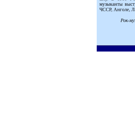
музыканты выст
ЧССР, Анголе, Л
Рок-му