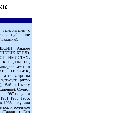
 телезрителей с
ервое публичное
(Таллинн).
ЛЬСИН), Андрее
АГНЕТИК БЭНД),
- в ОПТИМИСТАХ,
ЛЕКТРЕ, ОМЕГЕ,
льдроо заменил
Е, ТЕРАВИК,
мым популярным
буги-вуги, ритм-
а), Вайно Пыллу
ударные). Солист
а в 1987 получил
1981, 1985, 1986,
 в 1986 получила
е рок-н-ролльное
 (Таллинн). Его