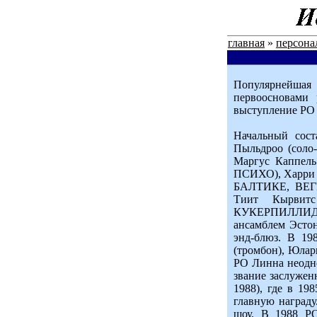
главная
»
персона
Популярнейшая 
первоосновами 
выступление РО 
Начальный сос
Пыльдроо (сол
Маргус Каппель
ПСИХО), Харри
БАЛТИКЕ, ВЕГЕ
Тиит Кырви
КУКЕРПИЛЛИД).
ансамблем Эстон
энд-блюз. В 19
(тромбон), Юлар
РО Линна неодно
звание заслуженн
1988), где в 19
главную награду
шоу. В 1988 РО