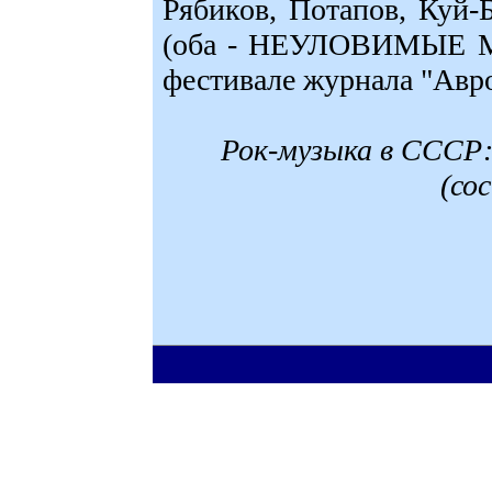
Рябиков, Потапов, Куй-
(оба - НЕУЛОВИМЫЕ М
фестивале журнала "Авро
Рок-музыка в СССР:
(со