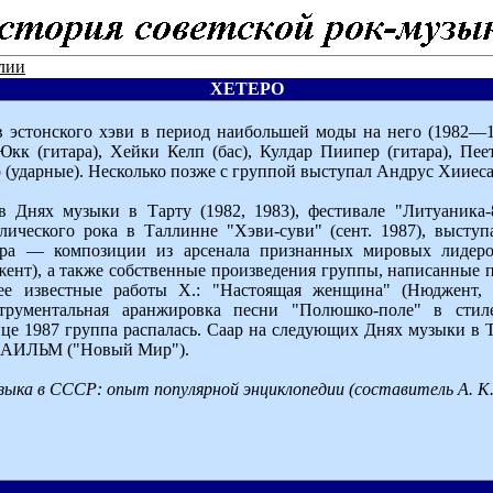
лии
ХЕТЕРО
 эстонского хэви в период наибольшей моды на него (1982—
Юкк (гитара), Хейки Келп (бас), Кулдар Пиипер (гитара), Пеет
 (ударные). Несколько позже с группой выступал Андрус Хииес
в Днях музыки в Тарту (1982, 1983), фестивале "Литуаника
лического рока в Таллинне "Хэви-суви" (сент. 1987), высту
ара — композиции из арсенала признанных мировых лидеро
ент), а также собственные произведения группы, написанные
е известные работы X.: "Настоящая женщина" (Нюджент, 
трументальная аранжировка песни "Полюшко-поле" в стил
нце 1987 группа распалась. Саар на следующих Днях музыки в 
ААИЛЬМ ("Новый Мир").
зыка в СССР: опыт популярной энциклопедии (составитель А. К. 