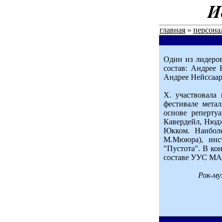
главная
»
персона
Один из лидеров
состав: Андрее 
Андрее Нейссаар
X. участвовала 
фестивале метал
основе реперту
Кавердейл, Нюдж
Юкком. Наиболе
М.Мююра), инс
"Пустота". В ко
составе УУС М
Рок-му