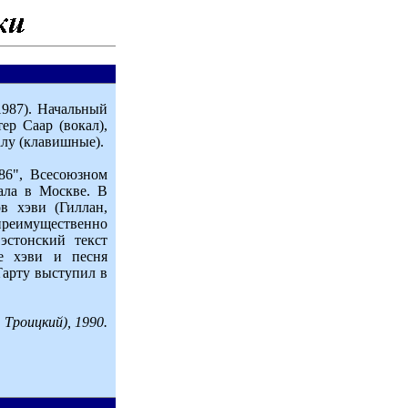
1987). Начальный
ер Саар (вокал),
алу (клавишные).
-86", Всесоюзном
пала в Москве. В
в хэви (Гиллан,
 преимущественно
эстонский текст
е хэви и песня
Тарту выступил в
Троицкий), 1990.