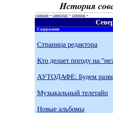
главная
»
самиздат
»
северок
»
Север
Содержание
Страница редактора
Кто делает погоду на "не
АУТОДАФЕ: Будем разви
Музыкальный телетайп
Новые альбомы