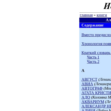
главная
»
книги
Ал
Содержание
Вместо предисло
Хронология появ
Краткий словарь
Часть 1
Часть 2
А
АВГУСТ
(Ленин
АВИА
(Ленингра
АВТОГРАФ
(Мос
АГАТА КРИСТ
АДО
(Коломна Мо
АКВАРИУМ
(Ле
АЛЕКСАНДР Н
АЛИБИ
(Дубна М