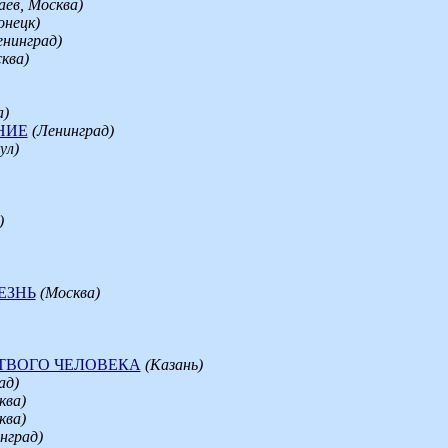
аев, Москва)
онецк)
енинград)
ква)
а)
НИЕ
(Ленинград)
ул)
)
ЕЗНЬ
(Москва)
ТВОГО ЧЕЛОВЕКА
(Казань)
ад)
ква)
ква)
нград)