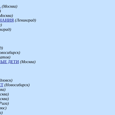
А
(Москва)
)
Москва)
НАНИЯ
(Ленинград)
)
нград)
д)
овосибирск)
атов)
ЫЕ ДЕТИ
(Москва)
дловск)
СТ
(Новосибирск)
ва)
сква)
сква)
Рига)
нюс)
а)