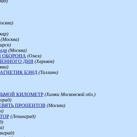
рад)
осква)
кар)
(Москва)
ирск)
ндр
(Москва)
 ОБОРОНА
(Омск)
ЛЕННОГО ДНЯ
(Харьков)
ква)
/ МАГНЕТИК БЭНД
(Таллинн)
ДЬМОЙ КИЛОМЕТР
(Химки Московской обл.)
град)
ЕВЯТЬ ПРОЦЕНТОВ
(Москва)
л)
ТОР
(Ленинград)
д)
а)
инград)