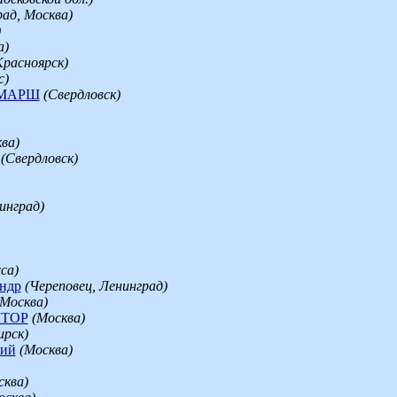
рад, Москва)
)
а)
Красноярск)
с)
 МАРШ
(Свердловск)
ва)
(Свердловск)
инград)
са)
ндр
(Череповец, Ленинград)
(Москва)
ТОР
(Москва)
ирск)
лий
(Москва)
сква)