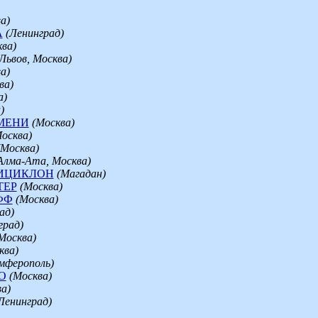
а)
А
(Ленинград)
ва)
Львов, Москва)
а)
ва)
а)
)
МЕНИ
(Москва)
осква)
(Москва)
Алма-Ата, Москва)
ИЦИКЛОН
(Магадан)
ТЕР
(Москва)
ФФ
(Москва)
ад)
град)
Москва)
ква)
мферополь)
О
(Москва)
а)
Ленинград)