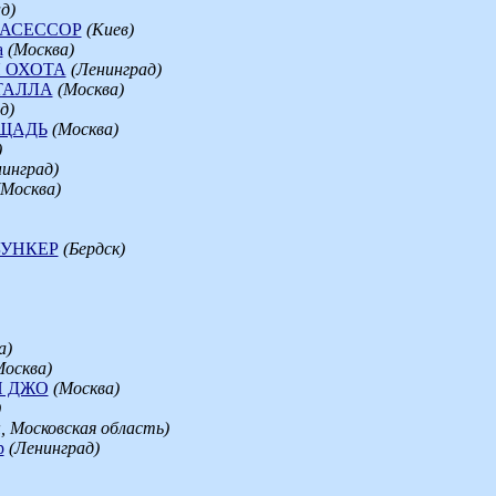
д)
АСЕССОР
(Киев)
а
(Москва)
 ОХОТА
(Ленинград)
ТАЛЛА
(Москва)
д)
ЩАДЬ
(Москва)
)
нинград)
(Москва)
БУНКЕР
(Бердск)
а)
Москва)
 ДЖО
(Москва)
)
, Московская область)
р
(Ленинград)