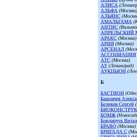
АЛИСА
(Ленинг
АЛЬФА
(Москва
АЛЬЯНС
(Москв
АМАЛЬГАМА
(
АНТИС
(Вильню
АПРЕЛЬСКИЙ
АРАКС
(Москва)
АРИЯ
(Москва)
АРCЕНАЛ
(Моск
АССОЦИАЦИЯ
АТС
(Москва)
АУ
(Ленинград)
АУКЦЫОН
(Лен
Б
БАСТИОН
(Одес
Башлачев Алекса
Беликов Сергей
БИОКОНСТРУК
БОМЖ
(Новосиб
Бондарчук Вита
БРАВО
(Москва)
БРИГАДА С
(Мо