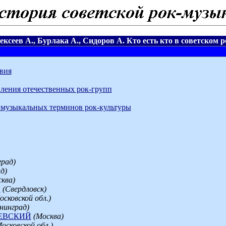
ексеев А., Бурлака А., Сидоров А. Кто есть кто в советском р
вия
ления отечественных рок-групп
 музыкальных терминов рок-культуры
град)
д)
ква)
И
(Свердловск)
сковской обл.)
нинград)
ЕВСКИЙ
(Москва)
осковской обл.)