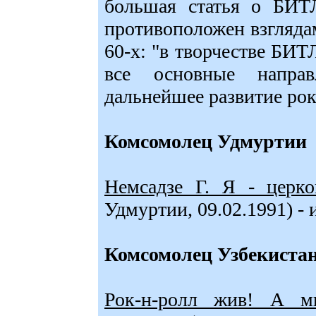
большая статья о БИТЛ
противоположен взгляда
60-х: "в творчестве БИТ
все основные напра
дальнейшее развитие ро
Комсомолец Удмуртии
Немсадзе Г. Я - церков
Удмуртии, 09.02.1991) 
Комсомолец Узбекиста
Рок-н-ролл жив! А м