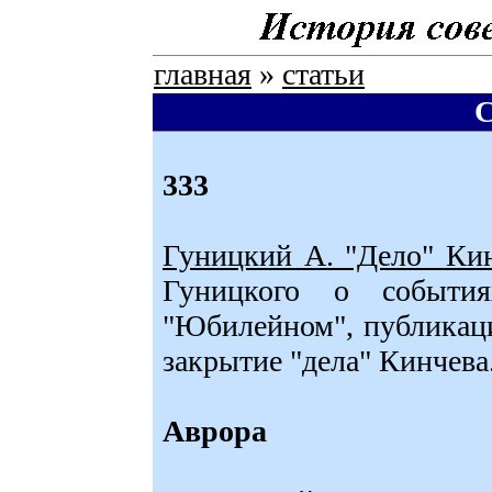
главная
»
статьи
333
Гуницкий А. "Дело" Кин
Гуницкого о событ
"Юбилейном", публикаци
закрытие "дела" Кинчева
Аврора