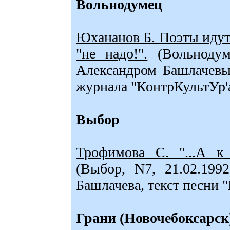
Вольнодумец
Юхананов Б. Поэты идут 
"не надо!".
(Вольнодуме
Александром Башлачевы
журнала "КонтрКультУр'а
Выбор
Трофимова С. "...А к 
(Выбор, N7, 21.02.199
Башлачева, текст песни "
Грани (Новочебоксарск