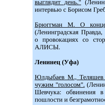
выглядит день."
(Ленинг
интервью с Борисом Гр
Брюггман М. О конц
(Ленинградская Правда,
о провокациях со стор
АЛИСЫ.
Ленинец (Уфа)
Юлдыбаев М., Теляшев 
чужим "голосом".
(Ленин
Шевчука: обвинения в 
пошлости и безграмотнос