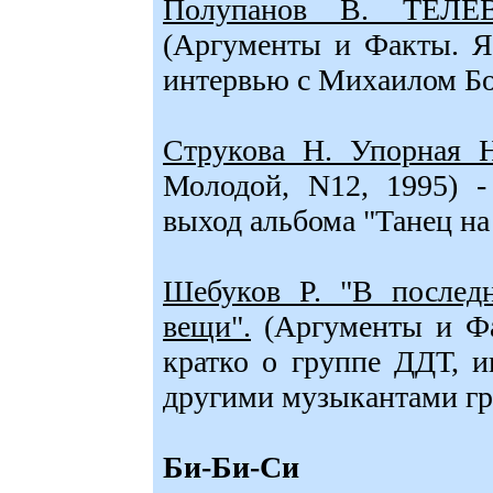
Полупанов В. ТЕЛЕВ
(Аргументы и Факты. Я 
интервью с Михаилом Б
Струкова Н. Упорная Н
Молодой, N12, 1995) -
выход альбома "Танец на
Шебуков Р. "В послед
вещи".
(Аргументы и Фа
кратко о группе ДДТ, 
другими музыкантами г
Би-Би-Си